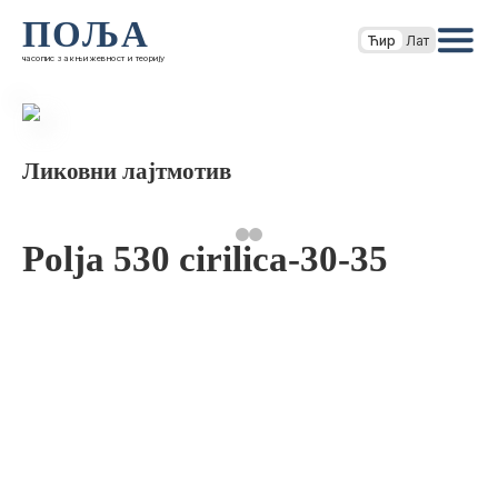
ПОЉА
Ћир
Лат
часопис за књижевност и теорију
Ликовни лајтмотив
Polja 530 cirilica-30-35