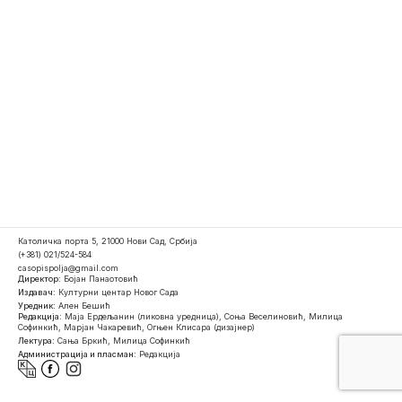
Католичка порта 5, 21000 Нови Сад, Србија
(+381) 021/524-584
casopispolja@gmail.com
Директор:
Бојан Панаотовић
Издавач:
Културни центар Новог Сада
Уредник:
Ален Бешић
Редакција:
Маја Ердељанин (ликовна уредница), Соња Веселиновић, Милица
Софинкић, Марјан Чакаревић, Огњен Клисара (дизајнер)
Лектура:
Сања Бркић, Милица Софинкић
Администрација и пласман:
Редакција