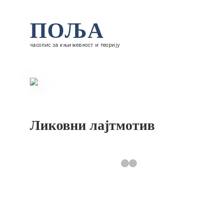
ПОЉА
часопис за књижевност и теорију
Ликовни лајтмотив