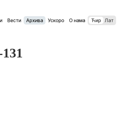
и
Вести
Архива
Ускоро
О нама
Ћир
Лат
7-131