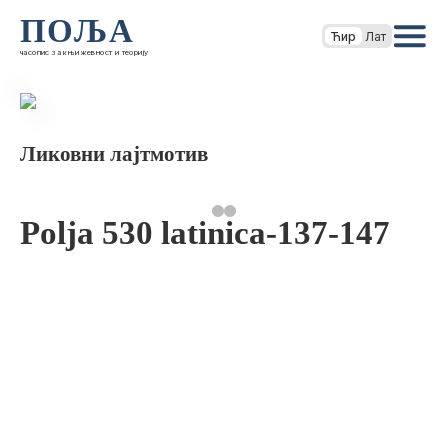
ПОЉА
Ћир
Лат
часопис за књижевност и теорију
Ликовни лајтмотив
Polja 530 latinica-137-147