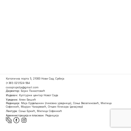
Католичка порта 5, 21000 Нови Сад, Србија
(+381) 021/524-584
casopispolja@gmail.com
Директор:
Бојан Панаотовић
Издавач:
Културни центар Новог Сада
Уредник:
Ален Бешић
Редакција:
Маја Ердељанин (ликовна уредница), Соња Веселиновић, Милица
Софинкић, Марјан Чакаревић, Огњен Клисара (дизајнер)
Лектура:
Сања Бркић, Милица Софинкић
Администрација и пласман:
Редакција