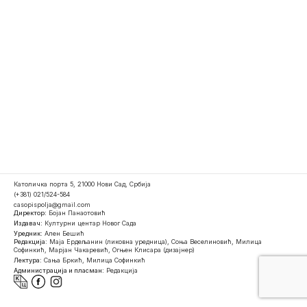
Католичка порта 5, 21000 Нови Сад, Србија
(+381) 021/524-584
casopispolja@gmail.com
Директор:
Бојан Панаотовић
Издавач:
Културни центар Новог Сада
Уредник:
Ален Бешић
Редакција:
Маја Ердељанин (ликовна уредница), Соња Веселиновић, Милица
Софинкић, Марјан Чакаревић, Огњен Клисара (дизајнер)
Лектура:
Сања Бркић, Милица Софинкић
Администрација и пласман:
Редакција