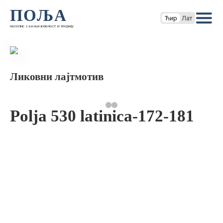
ПОЉА
Ћир
Лат
часопис за књижевност и теорију
Ликовни лајтмотив
Polja 530 latinica-172-181