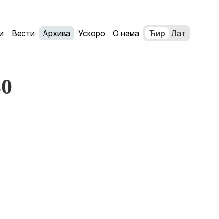
и
Вести
Архива
Ускоро
О нама
Ћир
Лат
30