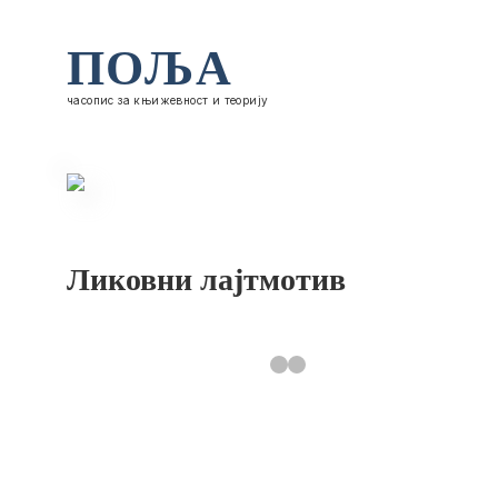
ПОЉА
часопис за књижевност и теорију
Ликовни лајтмотив