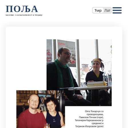
ПОЉА
Ћир
Лат
часопис за књижевност и теорију