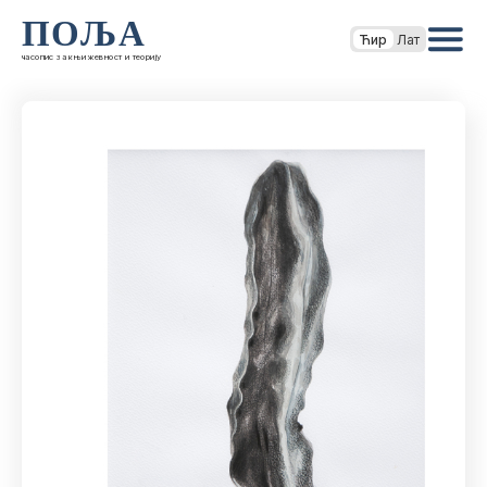
ПОЉА
Ћир
Лат
часопис за књижевност и теорију