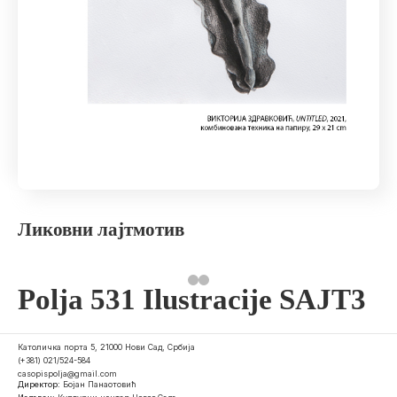
Ликовни лајтмотив
Polja 531 Ilustracije SAJT3
Католичка порта 5, 21000 Нови Сад, Србија
(+381) 021/524-584
casopispolja@gmail.com
Директор:
Бојан Панаотовић