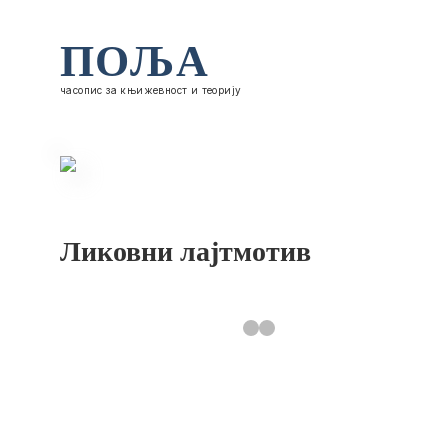
ПОЉА
часопис за књижевност и теорију
Ликовни лајтмотив