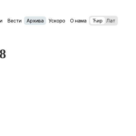
и
Вести
Архива
Ускоро
О нама
Ћир
Лат
8