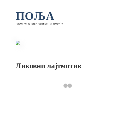
ПОЉА
часопис за књижевност и теорију
Ликовни лајтмотив