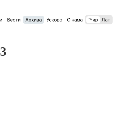
и
Вести
Архива
Ускоро
О нама
Ћир
Лат
63