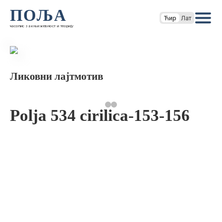
ПОЉА
Ћир
Лат
часопис за књижевност и теорију
Ликовни лајтмотив
Polja 534 cirilica-153-156