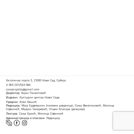
Католичка порта 5, 21000 Нови Сад, Србија
(+381) 021/524-584
casopispolja@gmail.com
Директор:
Бојан Панаотовић
Издавач:
Културни центар Новог Сада
Уредник:
Ален Бешић
Редакција:
Маја Ердељанин (ликовна уредница), Соња Веселиновић, Милица
Софинкић, Марјан Чакаревић, Огњен Клисара (дизајнер)
Лектура:
Сања Бркић, Милица Софинкић
Администрација и пласман:
Редакција