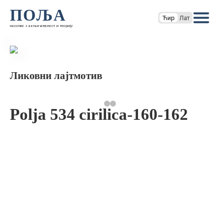
ПОЉА
Ћир
Лат
часопис за књижевност и теорију
Ликовни лајтмотив
Polja 534 cirilica-160-162