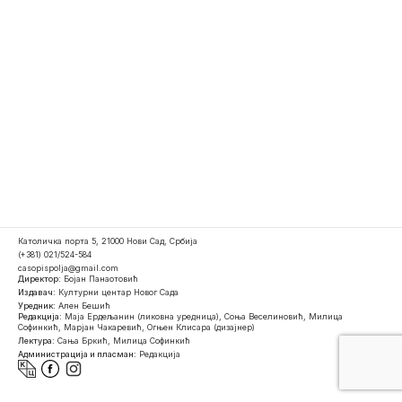
Католичка порта 5, 21000 Нови Сад, Србија
(+381) 021/524-584
casopispolja@gmail.com
Директор:
Бојан Панаотовић
Издавач:
Културни центар Новог Сада
Уредник:
Ален Бешић
Редакција:
Маја Ердељанин (ликовна уредница), Соња Веселиновић, Милица
Софинкић, Марјан Чакаревић, Огњен Клисара (дизајнер)
Лектура:
Сања Бркић, Милица Софинкић
Администрација и пласман:
Редакција