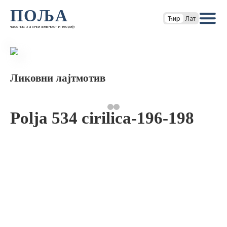
ПОЉА
Ћир
Лат
часопис за књижевност и теорију
Ликовни лајтмотив
Polja 534 cirilica-196-198