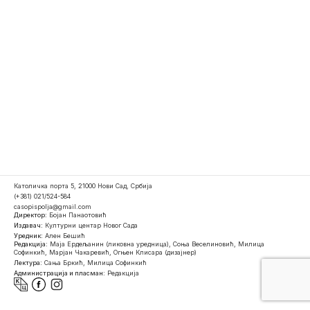
Католичка порта 5, 21000 Нови Сад, Србија
(+381) 021/524-584
casopispolja@gmail.com
Директор:
Бојан Панаотовић
Издавач:
Културни центар Новог Сада
Уредник:
Ален Бешић
Редакција:
Маја Ердељанин (ликовна уредница), Соња Веселиновић, Милица
Софинкић, Марјан Чакаревић, Огњен Клисара (дизајнер)
Лектура:
Сања Бркић, Милица Софинкић
Администрација и пласман:
Редакција