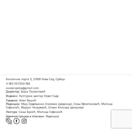
Католичка порта 5, 21000 Нови Сад, Србија
(+381) 021/524-584
casopispolja@gmail.com
Директор:
Бојан Панаотовић
Издавач:
Културни центар Новог Сада
Уредник:
Ален Бешић
Редакција:
Маја Ердељанин (ликовна уредница), Соња Веселиновић, Милица
Софинкић, Марјан Чакаревић, Огњен Клисара (дизајнер)
Лектура:
Сања Бркић, Милица Софинкић
Администрација и пласман:
Редакција