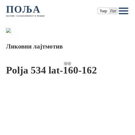
ПОЉА
Ћир
Лат
часопис за књижевност и теорију
Ликовни лајтмотив
Polja 534 lat-160-162