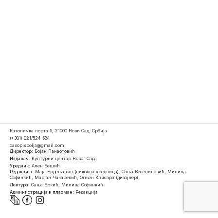
Католичка порта 5, 21000 Нови Сад, Србија
(+381) 021/524-584
casopispolja@gmail.com
Директор:
Бојан Панаотовић
Издавач:
Културни центар Новог Сада
Уредник:
Ален Бешић
Редакција:
Маја Ердељанин (ликовна уредница), Соња Веселиновић, Милица
Софинкић, Марјан Чакаревић, Огњен Клисара (дизајнер)
Лектура:
Сања Бркић, Милица Софинкић
Администрација и пласман:
Редакција