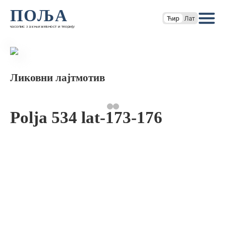
ПОЉА
Ћир
Лат
часопис за књижевност и теорију
Ликовни лајтмотив
Polja 534 lat-173-176