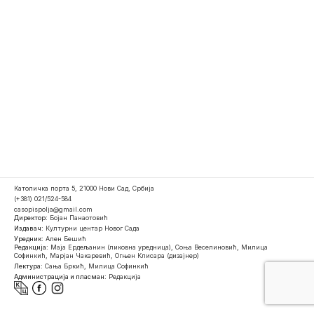
Католичка порта 5, 21000 Нови Сад, Србија
(+381) 021/524-584
casopispolja@gmail.com
Директор:
Бојан Панаотовић
Издавач:
Културни центар Новог Сада
Уредник:
Ален Бешић
Редакција:
Маја Ердељанин (ликовна уредница), Соња Веселиновић, Милица
Софинкић, Марјан Чакаревић, Огњен Клисара (дизајнер)
Лектура:
Сања Бркић, Милица Софинкић
Администрација и пласман:
Редакција