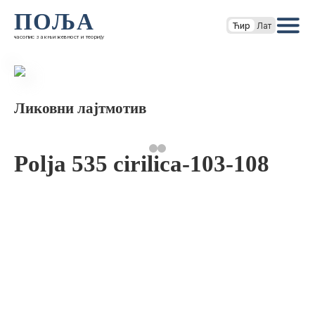
ПОЉА
Ћир
Лат
часопис за књижевност и теорију
Ликовни лајтмотив
Polja 535 cirilica-103-108