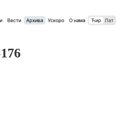
и
Вести
Архива
Ускоро
О нама
Ћир
Лат
-176