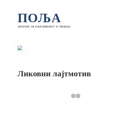
ПОЉА
часопис за књижевност и теорију
Ликовни лајтмотив