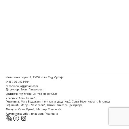
Католичка порта 5, 21000 Нови Сад, Србија
(+381) 021/524-584
casopispolja@gmail.com
Директор:
Бојан Панаотовић
Издавач:
Културни центар Новог Сада
Уредник:
Ален Бешић
Редакција:
Маја Ердељанин (ликовна уредница), Соња Веселиновић, Милица
Софинкић, Марјан Чакаревић, Огњен Клисара (дизајнер)
Лектура:
Сања Бркић, Милица Софинкић
Администрација и пласман:
Редакција