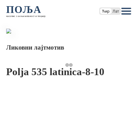
ПОЉА
Ћир
Лат
часопис за књижевност и теорију
Ликовни лајтмотив
Polja 535 latinica-8-10