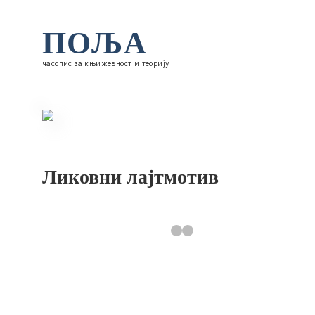
ПОЉА
часопис за књижевност и теорију
Ликовни лајтмотив