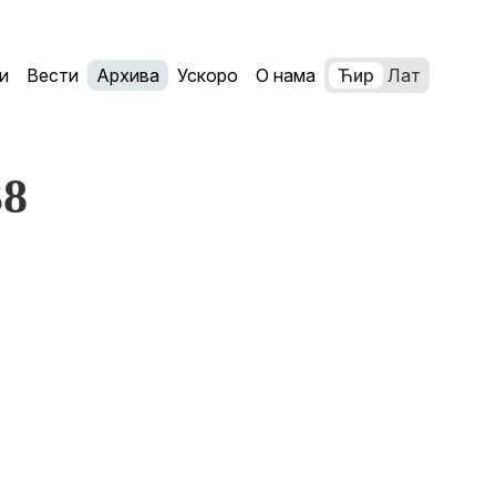
и
Вести
Архива
Ускоро
О нама
Ћир
Лат
38