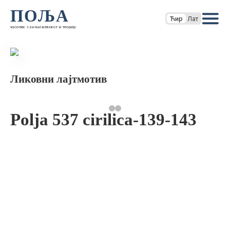
ПОЉА
Ћир
Лат
часопис за књижевност и теорију
Ликовни лајтмотив
Polja 537 cirilica-139-143