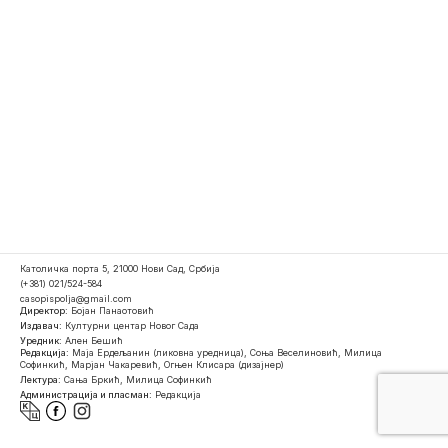
Католичка порта 5, 21000 Нови Сад, Србија
(+381) 021/524-584
casopispolja@gmail.com
Директор:
Бојан Панаотовић
Издавач:
Културни центар Новог Сада
Уредник:
Ален Бешић
Редакција:
Маја Ердељанин (ликовна уредница), Соња Веселиновић, Милица
Софинкић, Марјан Чакаревић, Огњен Клисара (дизајнер)
Лектура:
Сања Бркић, Милица Софинкић
Администрација и пласман:
Редакција