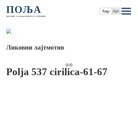
ПОЉА
Ћир
Лат
часопис за књижевност и теорију
Ликовни лајтмотив
Polja 537 cirilica-61-67