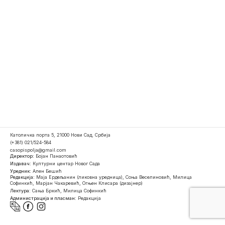
Католичка порта 5, 21000 Нови Сад, Србија
(+381) 021/524-584
casopispolja@gmail.com
Директор:
Бојан Панаотовић
Издавач:
Културни центар Новог Сада
Уредник:
Ален Бешић
Редакција:
Маја Ердељанин (ликовна уредница), Соња Веселиновић, Милица
Софинкић, Марјан Чакаревић, Огњен Клисара (дизајнер)
Лектура:
Сања Бркић, Милица Софинкић
Администрација и пласман:
Редакција