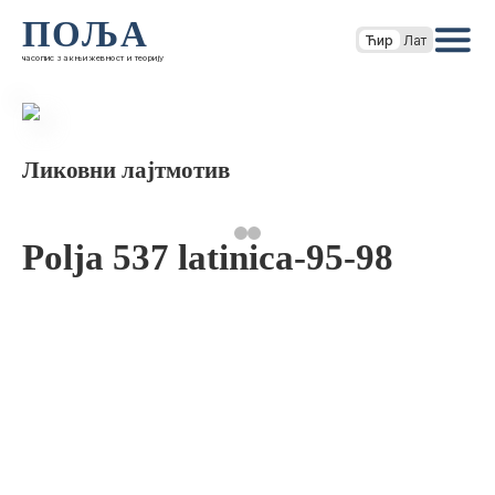
ПОЉА
Ћир
Лат
часопис за књижевност и теорију
Ликовни лајтмотив
Polja 537 latinica-95-98