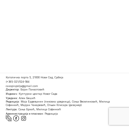
Католичка порта 5, 21000 Нови Сад, Србија
(+381) 021/524-584
casopispolja@gmail.com
Директор:
Бојан Панаотовић
Издавач:
Културни центар Новог Сада
Уредник:
Ален Бешић
Редакција:
Маја Ердељанин (ликовна уредница), Соња Веселиновић, Милица
Софинкић, Марјан Чакаревић, Огњен Клисара (дизајнер)
Лектура:
Сања Бркић, Милица Софинкић
Администрација и пласман:
Редакција