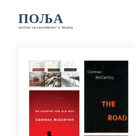
ПОЉА
часопис за књижевност и теорију