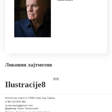
Ликовни лајтмотив
Ilustracije8
Католичка порта 5, 21000 Нови Сад, Србија
(+381) 021/524-584
casopispolja@gmail.com
Директор:
Бојан Панаотовић