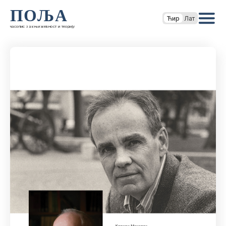
ПОЉА
Ћир
Лат
часопис за књижевност и теорију