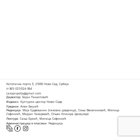
Католичка порта 5, 21000 Нови Сад, Србија
(+381) 021/524-584
casopispolja@gmail.com
Директор:
Бојан Панаотовић
Издавач:
Културни центар Новог Сада
Уредник:
Ален Бешић
Редакција:
Маја Ердељанин (ликовна уредница), Соња Веселиновић, Милица
Софинкић, Марјан Чакаревић, Огњен Клисара (дизајнер)
Лектура:
Сања Бркић, Милица Софинкић
Администрација и пласман:
Редакција