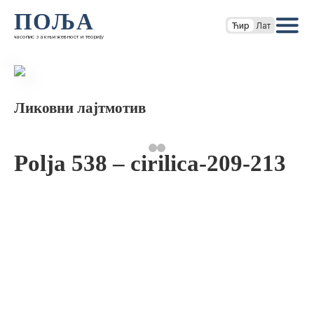
ПОЉА
Ћир
Лат
часопис за књижевност и теорију
Ликовни лајтмотив
Polja 538 – cirilica-209-213