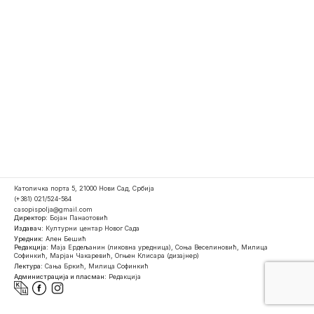
Католичка порта 5, 21000 Нови Сад, Србија
(+381) 021/524-584
casopispolja@gmail.com
Директор:
Бојан Панаотовић
Издавач:
Културни центар Новог Сада
Уредник:
Ален Бешић
Редакција:
Маја Ердељанин (ликовна уредница), Соња Веселиновић, Милица
Софинкић, Марјан Чакаревић, Огњен Клисара (дизајнер)
Лектура:
Сања Бркић, Милица Софинкић
Администрација и пласман:
Редакција