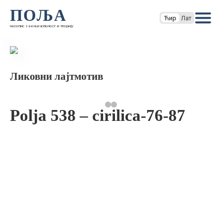
ПОЉА
Ћир
Лат
часопис за књижевност и теорију
Ликовни лајтмотив
Polja 538 – cirilica-76-87