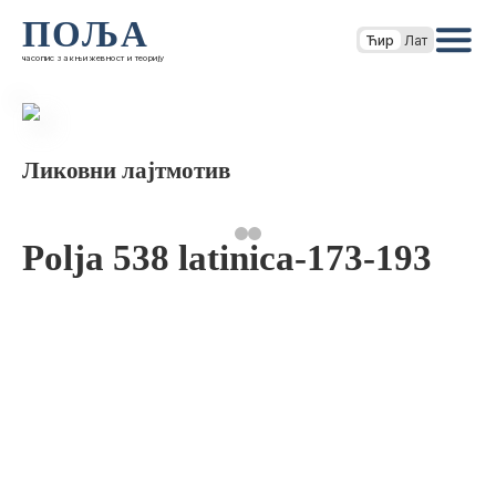
ПОЉА
Ћир
Лат
часопис за књижевност и теорију
Ликовни лајтмотив
Polja 538 latinica-173-193