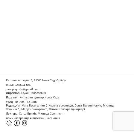
Католичка порта 5, 21000 Нови Сад, Србија
(+381) 021/524-584
casopispolja@gmail.com
Директор:
Бојан Панаотовић
Издавач:
Културни центар Новог Сада
Уредник:
Ален Бешић
Редакција:
Маја Ердељанин (ликовна уредница), Соња Веселиновић, Милица
Софинкић, Марјан Чакаревић, Огњен Клисара (дизајнер)
Лектура:
Сања Бркић, Милица Софинкић
Администрација и пласман:
Редакција