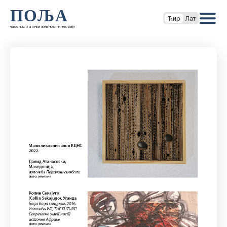
ПОЉА
Ћир
Лат
часопис за књижевност и теорију