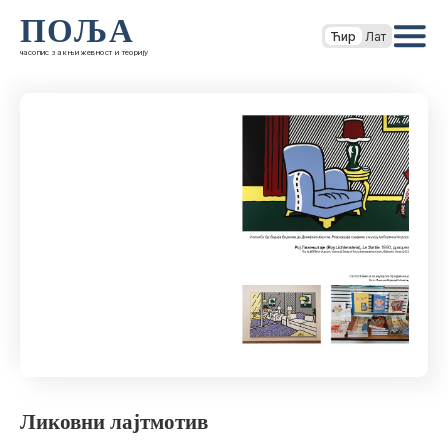
ПОЉА
Ћир
Лат
часопис за књижевност и теорију
Ликовни лајтмотив