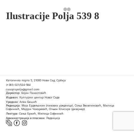
Ilustracije Polja 539 8
Католичка порта 5, 21000 Нови Сад, Србија
(+381) 021/524-584
casopispolja@gmail.com
Директор:
Бојан Панаотовић
Издавач:
Културни центар Новог Сада
Уредник:
Ален Бешић
Редакција:
Маја Ердељанин (ликовна уредница), Соња Веселиновић, Милица
Софинкић, Марјан Чакаревић, Огњен Клисара (дизајнер)
Лектура:
Сања Бркић, Милица Софинкић
Администрација и пласман:
Редакција