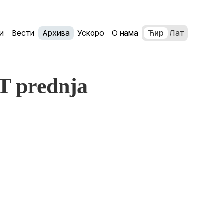
и
Вести
Архива
Ускоро
О нама
Ћир
Лат
T prednja