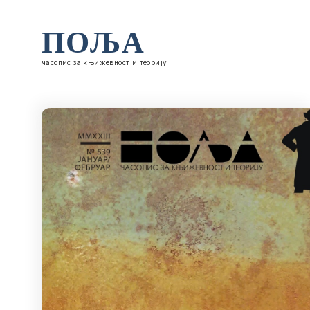
ПОЉА
часопис за књижевност и теорију