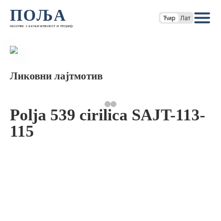
ПОЉА
Ћир
Лат
часопис за књижевност и теорију
Ликовни лајтмотив
Polja 539 cirilica SAJT-113-
115