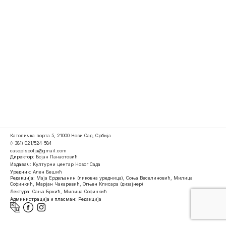
Католичка порта 5, 21000 Нови Сад, Србија
(+381) 021/524-584
casopispolja@gmail.com
Директор:
Бојан Панаотовић
Издавач:
Културни центар Новог Сада
Уредник:
Ален Бешић
Редакција:
Маја Ердељанин (ликовна уредница), Соња Веселиновић, Милица
Софинкић, Марјан Чакаревић, Огњен Клисара (дизајнер)
Лектура:
Сања Бркић, Милица Софинкић
Администрација и пласман:
Редакција