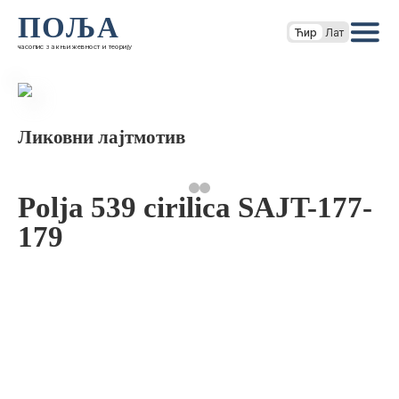
ПОЉА
Ћир
Лат
часопис за књижевност и теорију
Ликовни лајтмотив
Polja 539 cirilica SAJT-177-
179