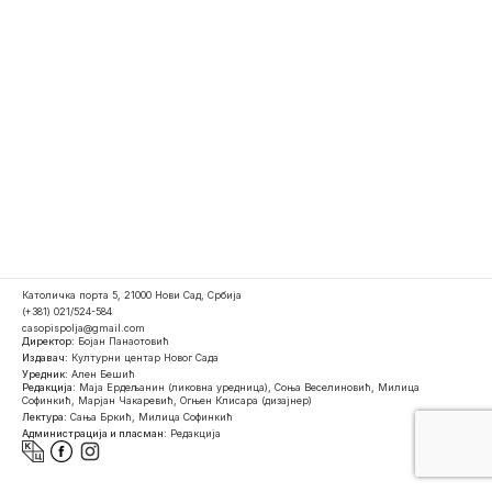
Католичка порта 5, 21000 Нови Сад, Србија
(+381) 021/524-584
casopispolja@gmail.com
Директор:
Бојан Панаотовић
Издавач:
Културни центар Новог Сада
Уредник:
Ален Бешић
Редакција:
Маја Ердељанин (ликовна уредница), Соња Веселиновић, Милица
Софинкић, Марјан Чакаревић, Огњен Клисара (дизајнер)
Лектура:
Сања Бркић, Милица Софинкић
Администрација и пласман:
Редакција