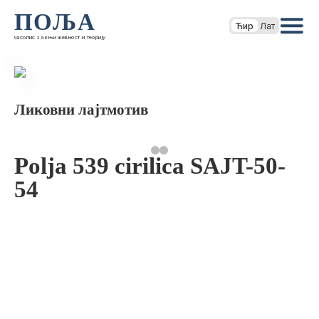
ПОЉА
Ћир
Лат
часопис за књижевност и теорију
Ликовни лајтмотив
Polja 539 cirilica SAJT-50-
54