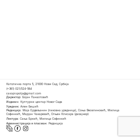
Католичка порта 5, 21000 Нови Сад, Србија
(+381) 021/524-584
casopispolja@gmail.com
Директор:
Бојан Панаотовић
Издавач:
Културни центар Новог Сада
Уредник:
Ален Бешић
Редакција:
Маја Ердељанин (ликовна уредница), Соња Веселиновић, Милица
Софинкић, Марјан Чакаревић, Огњен Клисара (дизајнер)
Лектура:
Сања Бркић, Милица Софинкић
Администрација и пласман:
Редакција