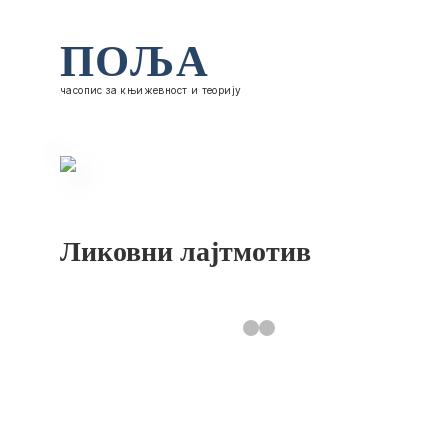
ПОЉА
часопис за књижевност и теорију
Ликовни лајтмотив