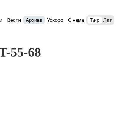
и
Вести
Архива
Ускоро
О нама
Ћир
Лат
JT-55-68