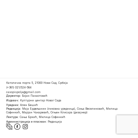
Католичка порта 5, 21000 Нови Сад, Србија
(+381) 021/524-584
casopispolja@gmail.com
Директор:
Бојан Панаотовић
Издавач:
Културни центар Новог Сада
Уредник:
Ален Бешић
Редакција:
Маја Ердељанин (ликовна уредница), Соња Веселиновић, Милица
Софинкић, Марјан Чакаревић, Огњен Клисара (дизајнер)
Лектура:
Сања Бркић, Милица Софинкић
Администрација и пласман:
Редакција