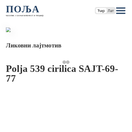
ПОЉА
Ћир
Лат
часопис за књижевност и теорију
Ликовни лајтмотив
Polja 539 cirilica SAJT-69-
77