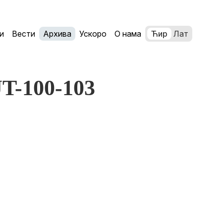
и
Вести
Архива
Ускоро
О нама
Ћир
Лат
JT-100-103