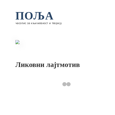
ПОЉА
часопис за књижевност и теорију
Ликовни лајтмотив