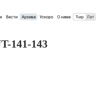
и
Вести
Архива
Ускоро
О нама
Ћир
Лат
JT-141-143