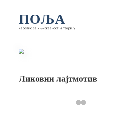
ПОЉА
часопис за књижевност и теорију
Ликовни лајтмотив