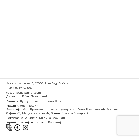
Католичка порта 5, 21000 Нови Сад, Србија
(+381) 021/524-584
casopispolja@gmail.com
Директор:
Бојан Панаотовић
Издавач:
Културни центар Новог Сада
Уредник:
Ален Бешић
Редакција:
Маја Ердељанин (ликовна уредница), Соња Веселиновић, Милица
Софинкић, Марјан Чакаревић, Огњен Клисара (дизајнер)
Лектура:
Сања Бркић, Милица Софинкић
Администрација и пласман:
Редакција