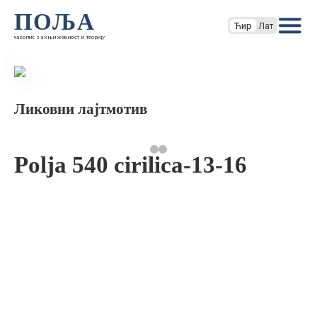
ПОЉА
Ћир
Лат
часопис за књижевност и теорију
Ликовни лајтмотив
Polja 540 cirilica-13-16