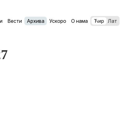
и
Вести
Архива
Ускоро
О нама
Ћир
Лат
27