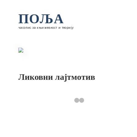
ПОЉА
часопис за књижевност и теорију
Ликовни лајтмотив