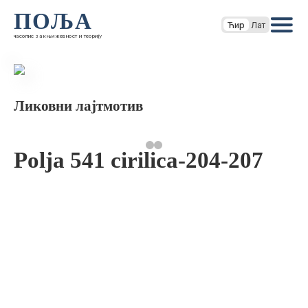
ПОЉА
Ћир
Лат
часопис за књижевност и теорију
Ликовни лајтмотив
Polja 541 cirilica-204-207