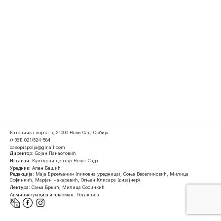
Католичка порта 5, 21000 Нови Сад, Србија
(+381) 021/524-584
casopispolja@gmail.com
Директор:
Бојан Панаотовић
Издавач:
Културни центар Новог Сада
Уредник:
Ален Бешић
Редакција:
Маја Ердељанин (ликовна уредница), Соња Веселиновић, Милица
Софинкић, Марјан Чакаревић, Огњен Клисара (дизајнер)
Лектура:
Сања Бркић, Милица Софинкић
Администрација и пласман:
Редакција