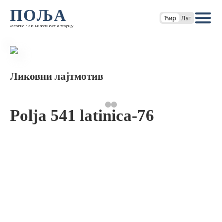
ПОЉА
Ћир
Лат
часопис за књижевност и теорију
Ликовни лајтмотив
Polja 541 latinica-76