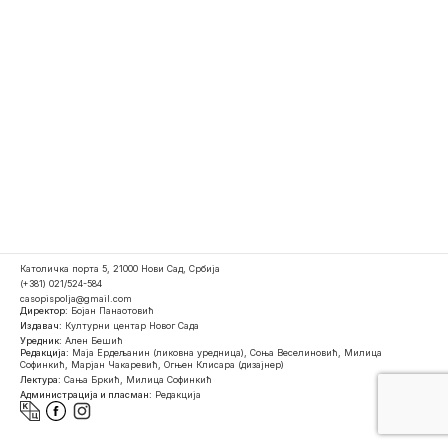
Католичка порта 5, 21000 Нови Сад, Србија
(+381) 021/524-584
casopispolja@gmail.com
Директор:
Бојан Панаотовић
Издавач:
Културни центар Новог Сада
Уредник:
Ален Бешић
Редакција:
Маја Ердељанин (ликовна уредница), Соња Веселиновић, Милица
Софинкић, Марјан Чакаревић, Огњен Клисара (дизајнер)
Лектура:
Сања Бркић, Милица Софинкић
Администрација и пласман:
Редакција