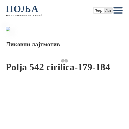
ПОЉА
Ћир
Лат
часопис за књижевност и теорију
Ликовни лајтмотив
Polja 542 cirilica-179-184