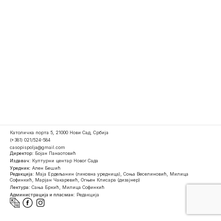
Католичка порта 5, 21000 Нови Сад, Србија
(+381) 021/524-584
casopispolja@gmail.com
Директор:
Бојан Панаотовић
Издавач:
Културни центар Новог Сада
Уредник:
Ален Бешић
Редакција:
Маја Ердељанин (ликовна уредница), Соња Веселиновић, Милица
Софинкић, Марјан Чакаревић, Огњен Клисара (дизајнер)
Лектура:
Сања Бркић, Милица Софинкић
Администрација и пласман:
Редакција