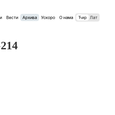
и
Вести
Архива
Ускоро
О нама
Ћир
Лат
-214