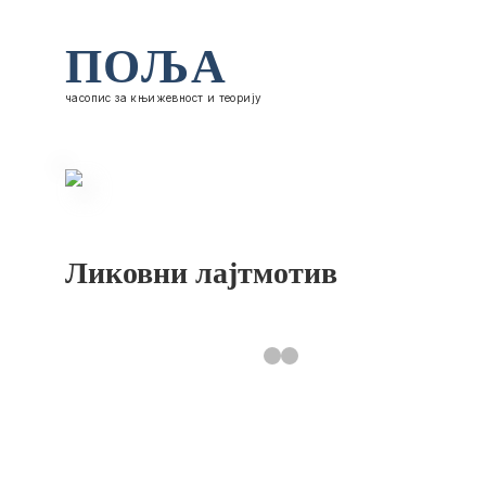
ПОЉА
часопис за књижевност и теорију
Ликовни лајтмотив