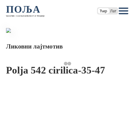
ПОЉА
Ћир
Лат
часопис за књижевност и теорију
Ликовни лајтмотив
Polja 542 cirilica-35-47