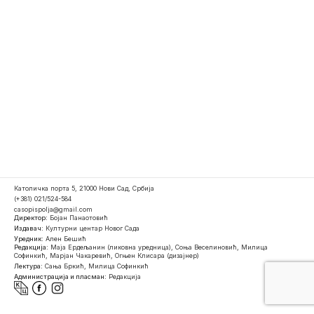
Католичка порта 5, 21000 Нови Сад, Србија
(+381) 021/524-584
casopispolja@gmail.com
Директор:
Бојан Панаотовић
Издавач:
Културни центар Новог Сада
Уредник:
Ален Бешић
Редакција:
Маја Ердељанин (ликовна уредница), Соња Веселиновић, Милица
Софинкић, Марјан Чакаревић, Огњен Клисара (дизајнер)
Лектура:
Сања Бркић, Милица Софинкић
Администрација и пласман:
Редакција