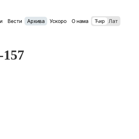
и
Вести
Архива
Ускоро
О нама
Ћир
Лат
1-157