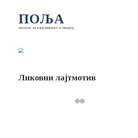
ПОЉА
часопис за књижевност и теорију
Ликовни лајтмотив