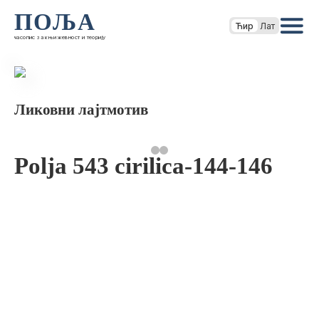
ПОЉА
Ћир
Лат
часопис за књижевност и теорију
Ликовни лајтмотив
Polja 543 cirilica-144-146