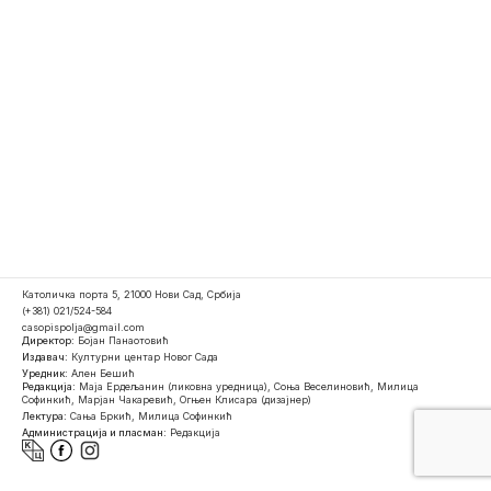
Католичка порта 5, 21000 Нови Сад, Србија
(+381) 021/524-584
casopispolja@gmail.com
Директор:
Бојан Панаотовић
Издавач:
Културни центар Новог Сада
Уредник:
Ален Бешић
Редакција:
Маја Ердељанин (ликовна уредница), Соња Веселиновић, Милица
Софинкић, Марјан Чакаревић, Огњен Клисара (дизајнер)
Лектура:
Сања Бркић, Милица Софинкић
Администрација и пласман:
Редакција