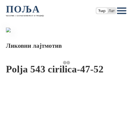
ПОЉА
Ћир
Лат
часопис за књижевност и теорију
Ликовни лајтмотив
Polja 543 cirilica-47-52