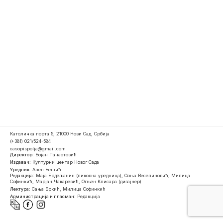
Католичка порта 5, 21000 Нови Сад, Србија
(+381) 021/524-584
casopispolja@gmail.com
Директор:
Бојан Панаотовић
Издавач:
Културни центар Новог Сада
Уредник:
Ален Бешић
Редакција:
Маја Ердељанин (ликовна уредница), Соња Веселиновић, Милица
Софинкић, Марјан Чакаревић, Огњен Клисара (дизајнер)
Лектура:
Сања Бркић, Милица Софинкић
Администрација и пласман:
Редакција