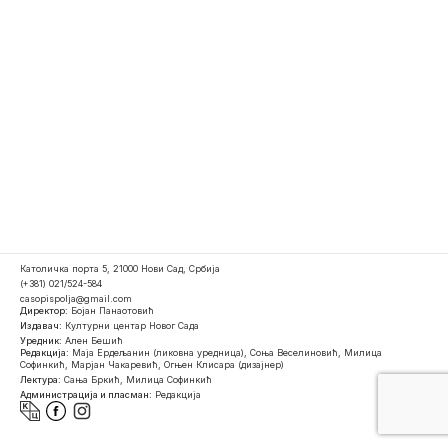
Католичка порта 5, 21000 Нови Сад, Србија
(+381) 021/524-584
casopispolja@gmail.com
Директор:
Бојан Панаотовић
Издавач:
Културни центар Новог Сада
Уредник:
Ален Бешић
Редакција:
Маја Ердељанин (ликовна уредница), Соња Веселиновић, Милица
Софинкић, Марјан Чакаревић, Огњен Клисара (дизајнер)
Лектура:
Сања Бркић, Милица Софинкић
Администрација и пласман:
Редакција