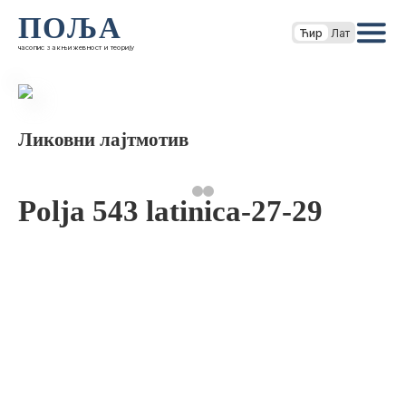
ПОЉА
Ћир
Лат
часопис за књижевност и теорију
Ликовни лајтмотив
Polja 543 latinica-27-29