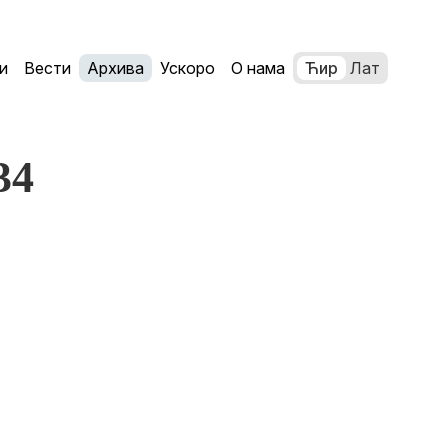
и
Вести
Архива
Ускоро
О нама
Ћир
Лат
34