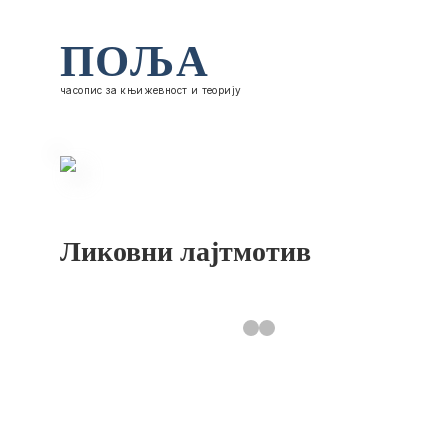
ПОЉА
часопис за књижевност и теорију
Ликовни лајтмотив