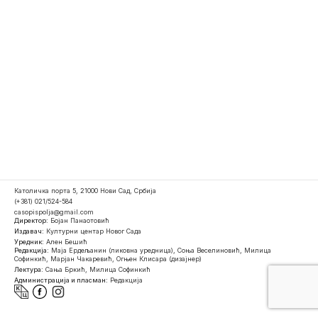
Католичка порта 5, 21000 Нови Сад, Србија
(+381) 021/524-584
casopispolja@gmail.com
Директор:
Бојан Панаотовић
Издавач:
Културни центар Новог Сада
Уредник:
Ален Бешић
Редакција:
Маја Ердељанин (ликовна уредница), Соња Веселиновић, Милица
Софинкић, Марјан Чакаревић, Огњен Клисара (дизајнер)
Лектура:
Сања Бркић, Милица Софинкић
Администрација и пласман:
Редакција