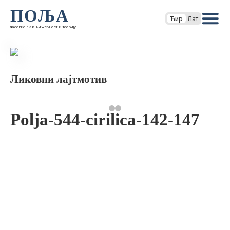
ПОЉА
Ћир
Лат
часопис за књижевност и теорију
Ликовни лајтмотив
Polja-544-cirilica-142-147