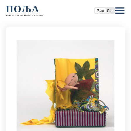
ПОЉА
Ћир
Лат
часопис за књижевност и теорију